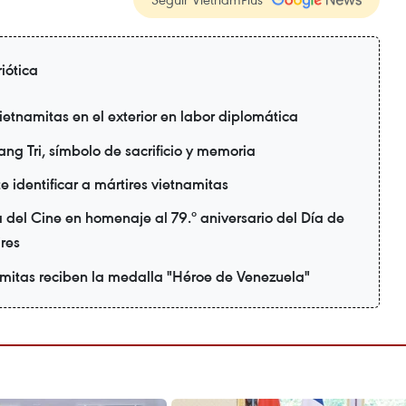
iótica
tnamitas en el exterior en labor diplomática
g Tri, símbolo de sacrificio y memoria
 identificar a mártires vietnamitas
del Cine en homenaje al 79.º aniversario del Día de
ires
amitas reciben la medalla "Héroe de Venezuela"