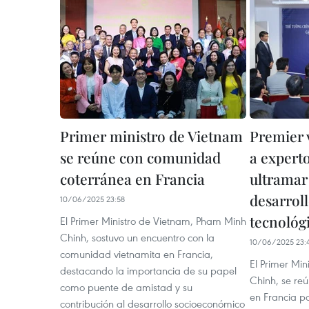
Primer ministro de Vietnam
Premier 
se reúne con comunidad
a expert
coterránea en Francia
ultramar 
desarroll
10/06/2025 23:58
tecnológi
El Primer Ministro de Vietnam, Pham Minh
Chinh, sostuvo un encuentro con la
10/06/2025 23:
comunidad vietnamita en Francia,
El Primer Mi
destacando la importancia de su papel
Chinh, se re
como puente de amistad y su
en Francia pa
contribución al desarrollo socioeconómico