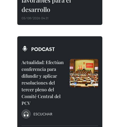
favorables para el
desarrollo
05/08/2026 04:31
PODCAST
Actualidad: Efectúan
conferencia para
difundir y aplicar
resoluciones del
tercer pleno del
Comité Central del
PCV
ESCUCHAR