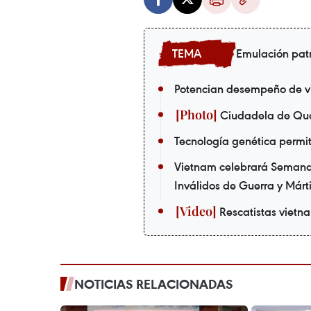
Emulación patr
Potencian desempeño de vie
Ciudadela de Quan
Tecnología genética permite
Vietnam celebrará Semana 
Inválidos de Guerra y Márt
Rescatistas vietn
NOTICIAS RELACIONADAS