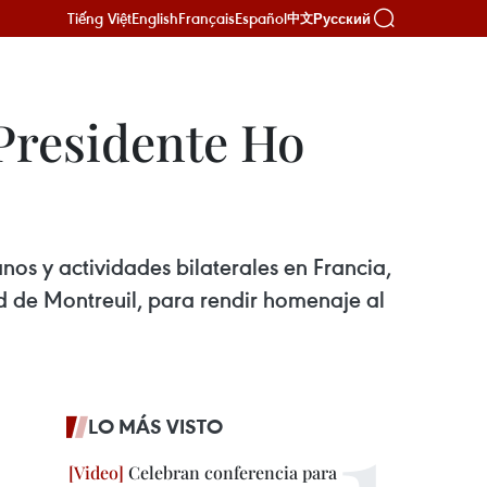
Tiếng Việt
English
Français
Español
Русский
中文
Presidente Ho
os y actividades bilaterales en Francia,
d de Montreuil, para rendir homenaje al
LO MÁS VISTO
Celebran conferencia para