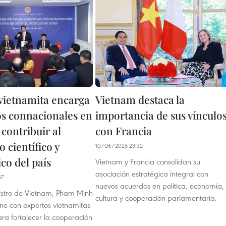
vietnamita encarga
Vietnam destaca la
os connacionales en
importancia de sus vínculo
contribuir al
con Francia
o científico y
10/06/2025 23:32
co del país
Vietnam y Francia consolidan su
asociación estratégica integral con
47
nuevos acuerdos en política, economía,
nistro de Vietnam, Pham Minh
cultura y cooperación parlamentaria.
úne con expertos vietnamitas
ra fortalecer la cooperación