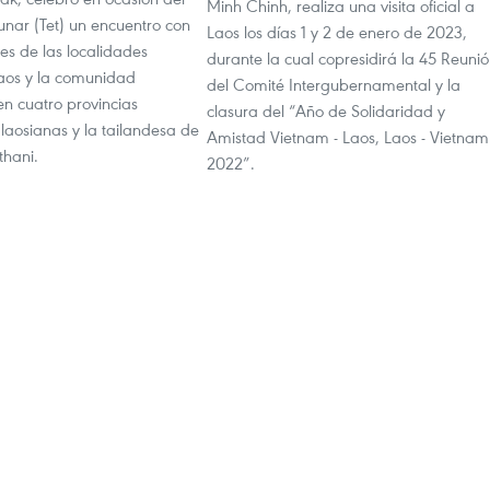
Minh Chinh, realiza una visita oficial a
nar (Tet) un encuentro con
Laos los días 1 y 2 de enero de 2023,
es de las localidades
durante la cual copresidirá la 45 Reuni
aos y la comunidad
del Comité Intergubernamental y la
en cuatro provincias
clasura del “Año de Solidaridad y
laosianas y la tailandesa de
Amistad Vietnam - Laos, Laos - Vietnam
hani.
2022”.