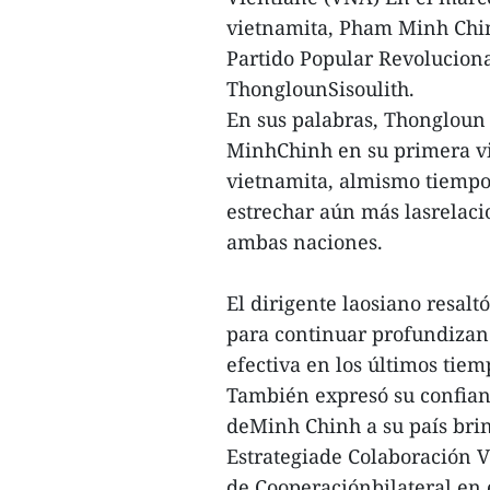
vietnamita, Pham Minh Chinh
Partido Popular Revolucionar
ThonglounSisoulith.
En sus palabras, Thongloun 
MinhChinh en su primera vis
vietnamita, almismo tiempo 
estrechar aún más lasrelaci
ambas naciones.
El dirigente laosiano resalt
para continuar profundizan
efectiva en los últimos tiem
También expresó su confianz
deMinh Chinh a su país brin
Estrategiade Colaboración V
de Cooperaciónbilateral en 