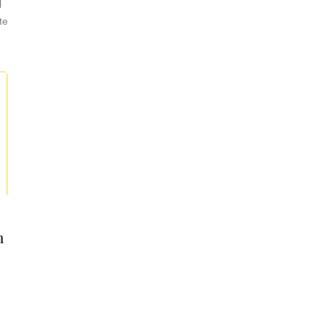
l
te
n