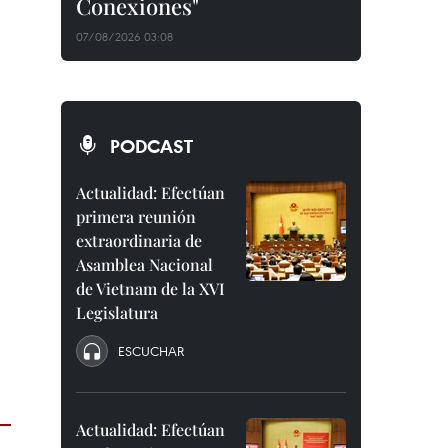
Conexiones"
07/08/2026 03:08
PODCAST
Actualidad: Efectúan
primera reunión
extraordinaria de
Asamblea Nacional
de Vietnam de la XVI
Legislatura
ESCUCHAR
Actualidad: Efectúan