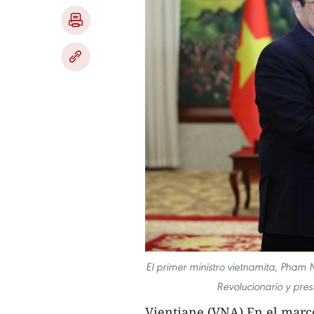
El primer ministro vietnamita, Pham M
Revolucionario y pres
Vientiane (VNA) En el marco 