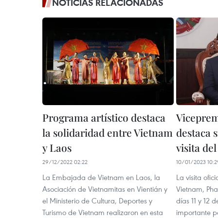
NOTICIAS RELACIONADAS
Programa artístico destaca
Viceprem
la solidaridad entre Vietnam
destaca s
y Laos
visita de
29/12/2022 02:22
10/01/2023 10:2
La Embajada de Vietnam en Laos, la
La visita ofic
Asociación de Vietnamitas en Vientián y
Vietnam, Pha
el Ministerio de Cultura, Deportes y
días 11 y 12 d
Turismo de Vietnam realizaron en esta
importante p