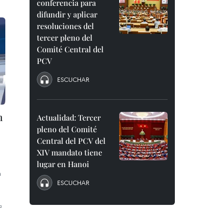
conferencia para
difundir y aplicar
resoluciones del
tercer pleno del
Comité Central del
PCV
ESCUCHAR
m
Actualidad: Tercer
pleno del Comité
Central del PCV del
XIV mandato tiene
lugar en Hanoi
n
ESCUCHAR
ª