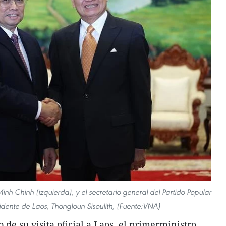
inh Chinh (izquierda), y el secretario general del Partido Popular
idente de Laos, Thongloun Sisoulith, (Fuente:VNA)
de su visita oficial a Laos, el primerministro