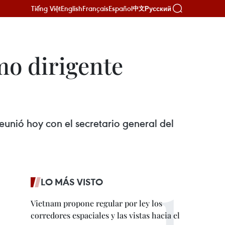
Tiếng Việt
English
Français
Español
Русский
中文
mo dirigente
reunió hoy con el secretario general del
LO MÁS VISTO
Vietnam propone regular por ley los
corredores espaciales y las vistas hacia el