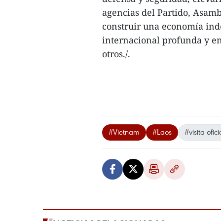
agencias del Partido, Asam
construir una economía ind
internacional profunda y e
otros./.
#Vietnam
#Laos
#visita ofici