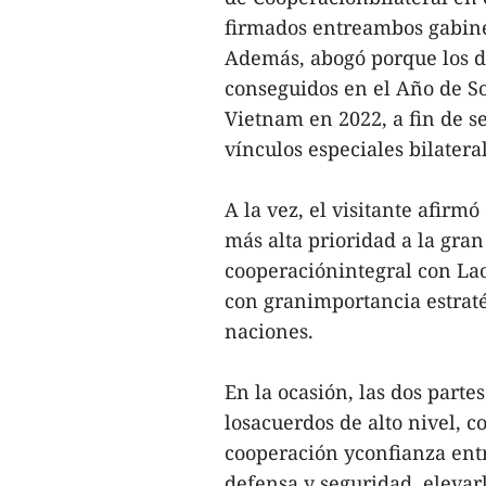
firmados entreambos gabine
Además, abogó porque los d
conseguidos en el Año de S
Vietnam en 2022, a fin de s
vínculos especiales bilater
A la vez, el visitante afir
más alta prioridad a la gran
cooperaciónintegral con La
con granimportancia estraté
naciones.
En la ocasión, las dos part
losacuerdos de alto nivel, 
cooperación yconfianza entr
defensa y seguridad, elevarl