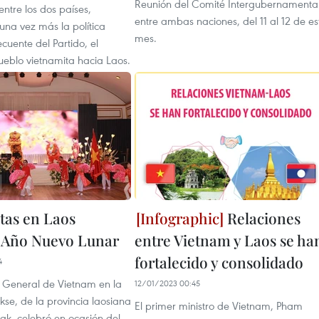
Reunión del Comité Intergubernamenta
ntre los dos países,
entre ambas naciones, del 11 al 12 de es
una vez más la política
mes.
ecuente del Partido, el
ueblo vietnamita hacia Laos.
tas en Laos
Relaciones
 Año Nuevo Lunar
entre Vietnam y Laos se ha
fortalecido y consolidado
4
 General de Vietnam en la
12/01/2023 00:45
se, de la provincia laosiana
El primer ministro de Vietnam, Pham
, celebró en ocasión del