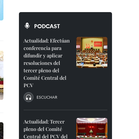
PODCAST
Actualidad: Efectúan
conferencia para
difundir y aplicar
resoluciones del
tercer pleno del
Comité Central del
PCV
ESCUCHAR
Actualidad: Tercer
pleno del Comité
Central del PCV del