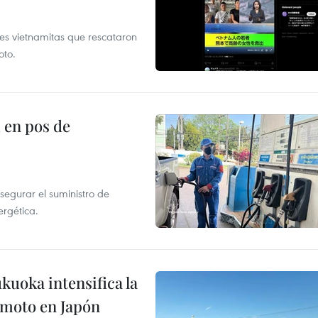
es vietnamitas que rescataron
oto.
 en pos de
segurar el suministro de
ergética.
uoka intensifica la
remoto en Japón