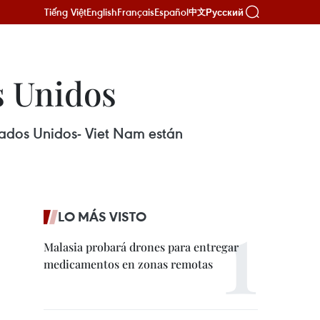
Tiếng Việt
English
Français
Español
Русский
中文
s Unidos
stados Unidos- Viet Nam están
LO MÁS VISTO
Malasia probará drones para entregar
medicamentos en zonas remotas