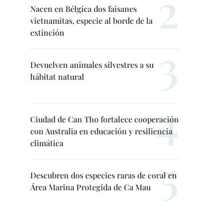
Nacen en Bélgica dos faisanes
vietnamitas, especie al borde de la
extinción
Devuelven animales silvestres a su
hábitat natural
Ciudad de Can Tho fortalece cooperación
con Australia en educación y resiliencia
climática
Descubren dos especies raras de coral en
Área Marina Protegida de Ca Mau