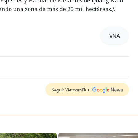
 Especies y Hábitat de Elefantes de Quang Nam
iendo una zona de más de 20 mil hectáreas./.
VNA
Seguir VietnamPlus