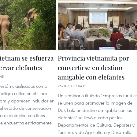
ietnam se esfuerza
Provincia vietnamita por
ervar elefantes
convertirse en destino
amigable con elefantes
45
 están clasificados como
26/10/2022 04:11
eligro crítico en el Libro
Un seminario titulado "Empresas turístic
nam y aparecen incluidos en
se unen para promover la imagen de
 el estado de conservación
Dak Lak: un destino amigable con los
a explotación con fines
elefantes" se llevó a cabo por los
se encuentra estrictamente
Departamentos de Cultura, Deportes y
Turismo, y de Agricultura y Desarrollo