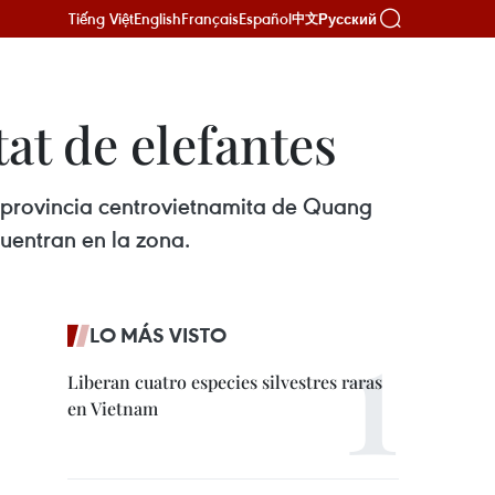
Tiếng Việt
English
Français
Español
Русский
中文
at de elefantes
a provincia centrovietnamita de Quang
uentran en la zona.
LO MÁS VISTO
Liberan cuatro especies silvestres raras
en Vietnam