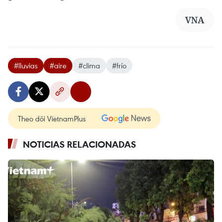
VNA
#lluvias
#aire
#clima
#frío
Theo dõi VietnamPlus
NOTICIAS RELACIONADAS