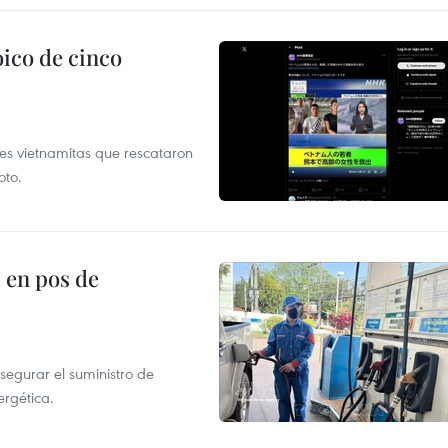
ico de cinco
es vietnamitas que rescataron
oto.
 en pos de
segurar el suministro de
ergética.