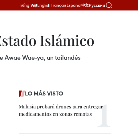
Tiếng Việt
English
Français
Español
Русский
中文
Estado Islámico
 de Awae Wae-ya, un tailandés
LO MÁS VISTO
Malasia probará drones para entregar
medicamentos en zonas remotas