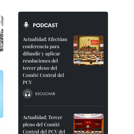
PODCAST
Actualidad: Efectúan
conferencia para
difundir y aplicar
resoluciones del
tercer pleno del
Comité Central del
PCV
ESCUCHAR
Actualidad: Tercer
pleno del Comité
Central del PCV del