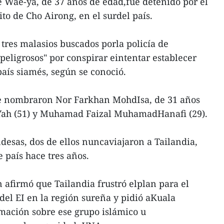
 Wae-ya, de 37 años de edad,fue detenido por el
rito de Cho Airong, en el surdel país.
s tres malasios buscados porla policía de
peligrosos" por conspirar eintentar establecer
 país siamés, según se conoció.
 se nombraron Nor Farkhan MohdIsa, de 31 años
ah (51) y Muhamad Faizal MuhamadHanafi (29).
desas, dos de ellos nuncaviajaron a Tailandia,
 país hace tres años.
firmó que Tailandia frustró elplan para el
del EI en la región sureña y pidió aKuala
ación sobre ese grupo islámico u