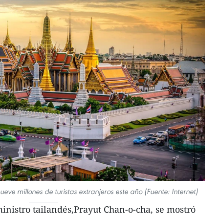
ueve millones de turistas extranjeros este año (Fuente: Internet)
nistro tailandés,Prayut Chan-o-cha, se mostró