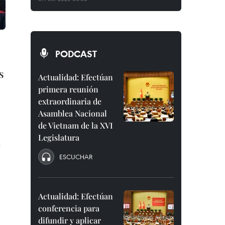
PODCAST
s
Actualidad: Efectúan
primera reunión
extraordinaria de
Asamblea Nacional
de Vietnam de la XVI
Legislatura
n
ESCUCHAR
Actualidad: Efectúan
conferencia para
difundir y aplicar