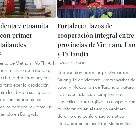
identa vietnamita
Fortalecen lazos de
 con primer
cooperación integral entre
tailandés
provincias de Vietnam, Lao
y Tailandia
2
denta de Vietnam, Vo Thi Anh
24/06/2022 13:09
imer ministro de Tailandia,
Representantes de las provincias de
o-cha, debatieron hoy las
Quang Tri de Vietnam, Savannakhet de
 fortalecer la asociación
Laos, y Mukdahan de Tailandia trataro
ntre los dos países, que se
hoy las soluciones y compromisos
ado continuamente con
específicos para agilizar la cooperación
dos los campos, durante un
multifacética en el tiempo venidero
stenido en Bangkok.
durante una conferencia temática
efectuada en la localidad vietnamita.