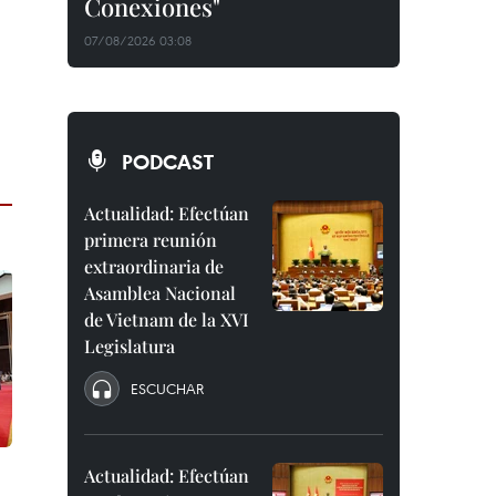
Conexiones"
07/08/2026 03:08
PODCAST
Actualidad: Efectúan
primera reunión
extraordinaria de
Asamblea Nacional
de Vietnam de la XVI
Legislatura
ESCUCHAR
Actualidad: Efectúan