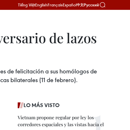
Tiếng Việt
English
Français
Español
Русский
中文
versario de lazos
s de felicitación a sus homólogos de
as bilaterales (11 de febrero).
LO MÁS VISTO
Vietnam propone regular por ley los
corredores espaciales y las vistas hacia el