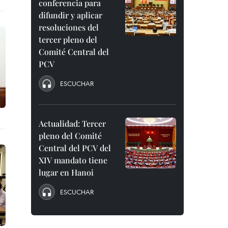
conferencia para
difundir y aplicar
resoluciones del
tercer pleno del
Comité Central del
PCV
ESCUCHAR
Actualidad: Tercer
pleno del Comité
Central del PCV del
XIV mandato tiene
lugar en Hanoi
ESCUCHAR