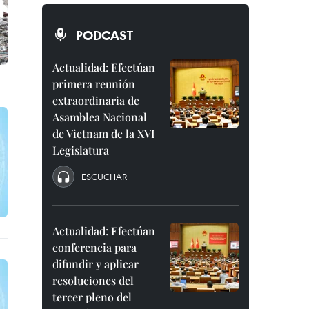
PODCAST
Actualidad: Efectúan
primera reunión
extraordinaria de
Asamblea Nacional
de Vietnam de la XVI
Legislatura
ESCUCHAR
Actualidad: Efectúan
conferencia para
difundir y aplicar
resoluciones del
tercer pleno del