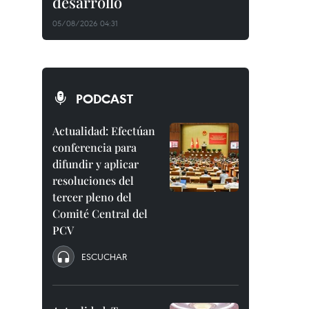
desarrollo
05/08/2026 04:31
PODCAST
Actualidad: Efectúan
conferencia para
difundir y aplicar
resoluciones del
tercer pleno del
Comité Central del
PCV
ESCUCHAR