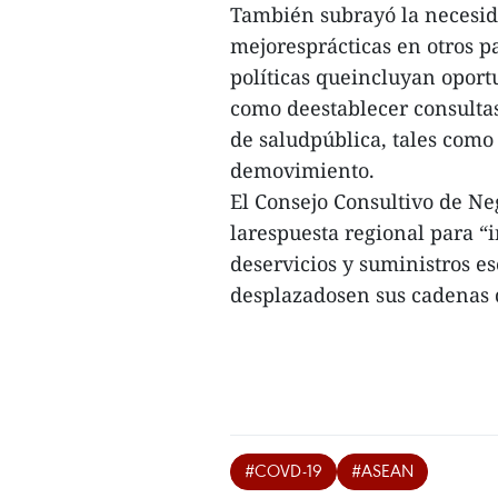
También subrayó la necesid
mejoresprácticas en otros p
políticas queincluyan oport
como deestablecer consultas
de saludpública, tales como
demovimiento.
El Consejo Consultivo de N
larespuesta regional para “i
deservicios y suministros es
desplazadosen sus cadenas d
#COVD-19
#ASEAN