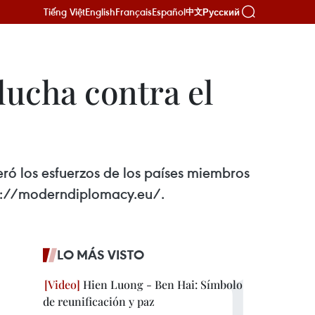
Tiếng Việt
English
Français
Español
Русский
中文
lucha contra el
ró los esfuerzos de los países miembros
tps://moderndiplomacy.eu/.
LO MÁS VISTO
Hien Luong - Ben Hai: Símbolo
de reunificación y paz