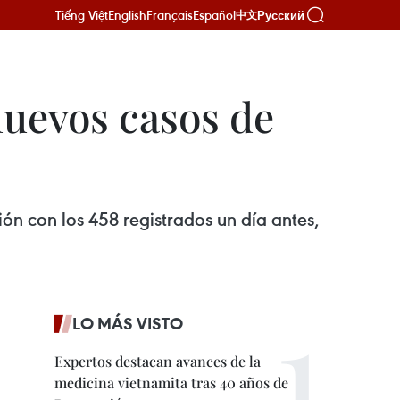
Tiếng Việt
English
Français
Español
Русский
中文
nuevos casos de
 con los 458 registrados un día antes,
LO MÁS VISTO
Expertos destacan avances de la
medicina vietnamita tras 40 años de