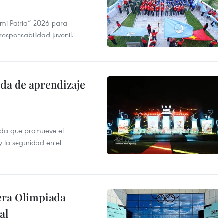
 mi Patria” 2026 para
 responsabilidad juvenil.
ada de aprendizaje
ada que promueve el
y la seguridad en el
cera Olimpiada
al