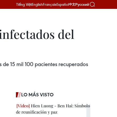
Tiếng Việt
English
Français
Español
Русский
中文
infectados del
s de 15 mil 100 pacientes recuperados
LO MÁS VISTO
Hien Luong - Ben Hai: Símbolo
de reunificación y paz