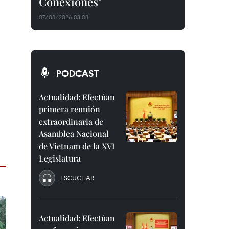
Conexiones"
07/08/2026 03:08
PODCAST
Actualidad: Efectúan
primera reunión
extraordinaria de
Asamblea Nacional
de Vietnam de la XVI
Legislatura
ESCUCHAR
Actualidad: Efectúan