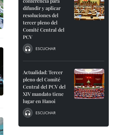
conferencia para
difundir y aplicar
resoluciones del
tercer pleno del
Comité Central del
PCV
ESCUCHAR
Actualidad: Tercer
pleno del Comité
Central del PCV del
XIV mandato tiene
lugar en Hanoi
ESCUCHAR