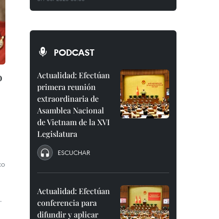
PODCAST
o
Actualidad: Efectúan
primera reunión
extraordinaria de
Asamblea Nacional
de Vietnam de la XVI
Legislatura
ESCUCHAR
co
Actualidad: Efectúan
.
conferencia para
difundir y aplicar