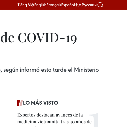
Tiếng Việt
English
Français
Español
Русский
中文
s de COVID-19
 según informó esta tarde el Ministerio
LO MÁS VISTO
Expertos destacan avances de la
medicina vietnamita tras 40 años de