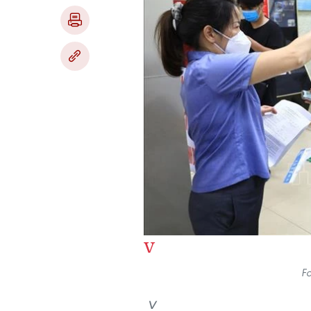
v
Fo
v