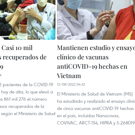
 Casi 10 mil
Mantienen estudio y ensay
s recuperados de
clínico de vacunas
9
antiCOVID-19 hechas en
Vietnam
4
2 pacientes de la COVID-19
12/08/2022 04:32
hoy de alta, lo que elevó a
El Ministerio de Salud de Vietnam (MS)
es 861 mil 276 el número
ha estudiado y realizado el ensayo clíni
casos recuperados de la
de cinco vacunas antiCOVID-19 hechas
según el Ministerio de Salud
en el país, incluidas Nanocovax,
COVIVAC, ARCT-154, HIPRA y S-268019