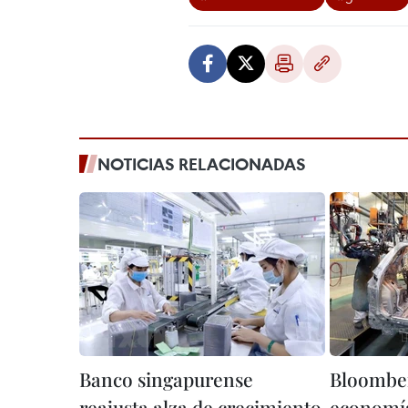
NOTICIAS RELACIONADAS
Banco singapurense
Bloomber
reajusta alza de crecimiento
economí