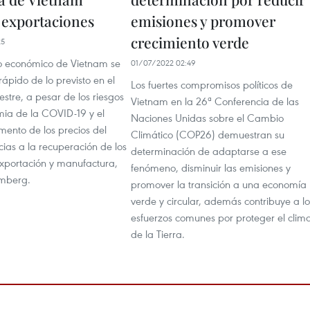
a exportaciones
emisiones y promover
crecimiento verde
25
to económico de Vietnam se
01/07/2022 02:49
ápido de lo previsto en el
Los fuertes compromisos políticos de
stre, a pesar de los riesgos
Vietnam en la 26ª Conferencia de las
ia de la COVID-19 y el
Naciones Unidas sobre el Cambio
mento de los precios del
Climático (COP26) demuestran su
cias a la recuperación de los
determinación de adaptarse a ese
exportación y manufactura,
fenómeno, disminuir las emisiones y
omberg.
promover la transición a una economía
verde y circular, además contribuye a lo
esfuerzos comunes por proteger el clim
de la Tierra.