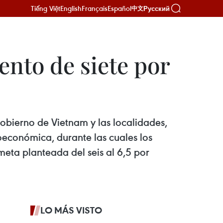
Tiếng Việt
English
Français
Español
Русский
中文
ento de siete por
obierno de Vietnam y las localidades,
ioeconómica, durante las cuales los
meta planteada del seis al 6,5 por
LO MÁS VISTO