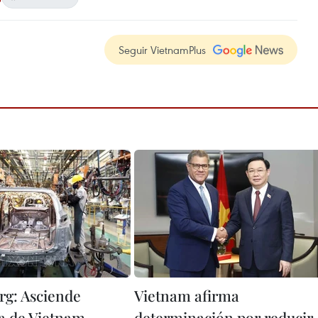
Seguir VietnamPlus
g: Asciende
Vietnam afirma
a de Vietnam
determinación por reducir