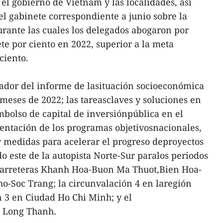
el gobierno de Vietnam y las localidades, así
l gabinete correspondiente a junio sobre la
rante las cuales los delegados abogaron por
te por ciento en 2022, superior a la meta
ciento.
rrador del informe de lasituación socioeconómica
 meses de 2022; las tareasclaves y soluciones en
mbolso de capital de inversiónpública en el
entación de los programas objetivosnacionales,
 y medidas para acelerar el progreso deproyectos
ado este de la autopista Norte-Sur paralos periodos
 carreteras Khanh Hoa-Buon Ma Thuot,Bien Hoa-
o-Soc Trang; la circunvalación 4 en laregión
n 3 en Ciudad Ho Chi Minh; y el
e Long Thanh.