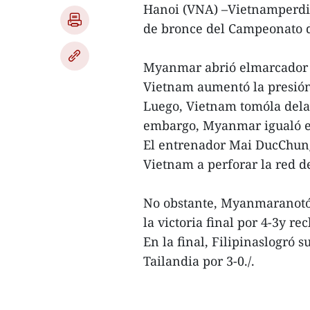
Hanoi (VNA) –Vietnamperdió
de bronce del Campeonato d
Myanmar abrió elmarcador e
Vietnam aumentó la presióny
Luego, Vietnam tomóla dela
embargo, Myanmar igualó e
El entrenador Mai DucChung
Vietnam a perforar la red d
No obstante, Myanmaranotó 
la victoria final por 4-3y re
En la final, Filipinaslogró 
Tailandia por 3-0./.