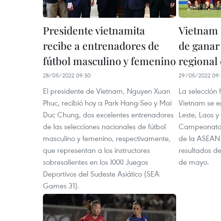
Presidente vietnamita
Vietnam 
recibe a entrenadores de
de gana
fútbol masculino y femenino
regional
28/05/2022 09:50
29/05/2022 09:
El presidente de Vietnam, Nguyen Xuan
La selección
Phuc, recibió hoy a Park Hang-Seo y Mai
Vietnam se e
Duc Chung, dos excelentes entrenadores
Leste, Laos 
de las selecciones nacionales de fútbol
Campeonato d
masculino y femenino, respectivamente,
de la ASEAN 
que representan a los instructores
resultados de
sobresalientes en los XXXI Juegos
de mayo.
Deportivos del Sudeste Asiático (SEA
Games 31).