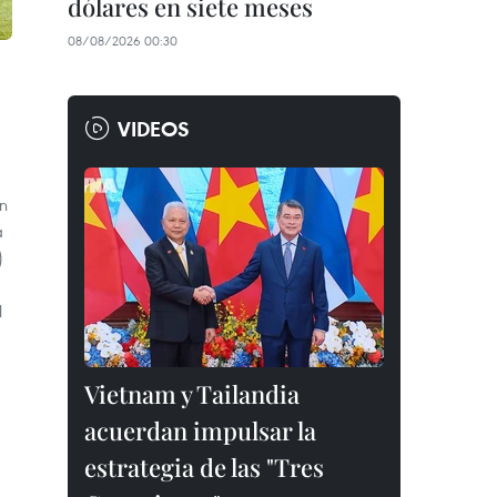
dólares en siete meses
08/08/2026 00:30
VIDEOS
un
a
)
l
Vietnam y Tailandia
acuerdan impulsar la
estrategia de las "Tres