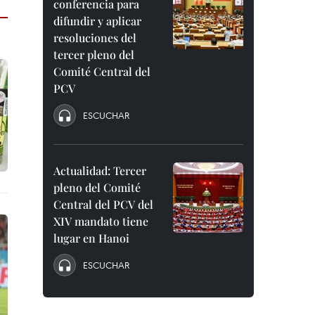
conferencia para
difundir y aplicar
resoluciones del
tercer pleno del
Comité Central del
PCV
ESCUCHAR
Actualidad: Tercer
pleno del Comité
Central del PCV del
XIV mandato tiene
lugar en Hanoi
ESCUCHAR