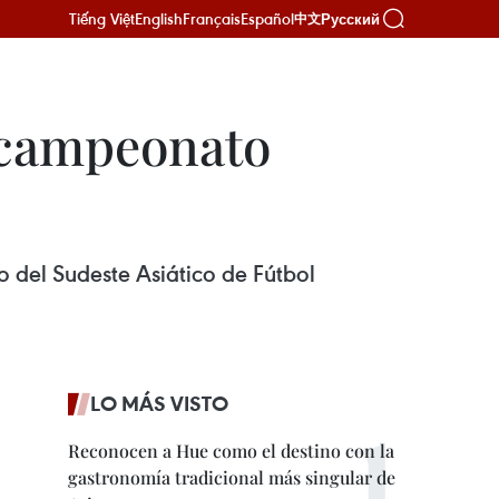
Tiếng Việt
English
Français
Español
Русский
中文
l campeonato
 del Sudeste Asiático de Fútbol
LO MÁS VISTO
Reconocen a Hue como el destino con la
gastronomía tradicional más singular de