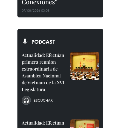
Conexiones"
07/08/2026 03:08
PODCAST
Actualidad: Efectúan
primera reunión
extraordinaria de
Asamblea Nacional
de Vietnam de la XVI
Legislatura
ESCUCHAR
Actualidad: Efectúan