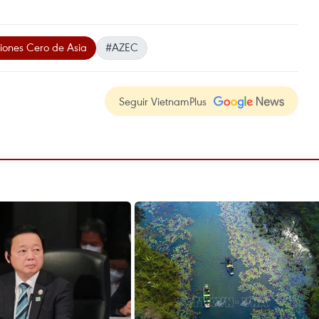
ones Cero de Asia
#AZEC
Seguir VietnamPlus