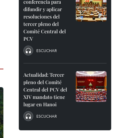
conferencia para
difundir y aplicar
resoluciones del
tercer pleno del
Comité Central del
PCV
ESCUCHAR
Actualidad: Tercer
pleno del Comité
Central del PCV del
XIV mandato tiene
lugar en Hanoi
ESCUCHAR