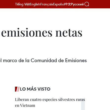
Tiếng Việt
English
Français
Español
Русский
中文
 emisiones netas
 el marco de la Comunidad de Emisiones
LO MÁS VISTO
Liberan cuatro especies silvestres raras
en Vietnam