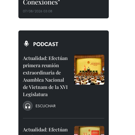
Conexiones"
07/08/2026 03:08
PODCAST
Actualidad: Efectúan
primera reunión
extraordinaria de
Asamblea Nacional
de Vietnam de la XVI
Legislatura
ESCUCHAR
Actualidad: Efectúan