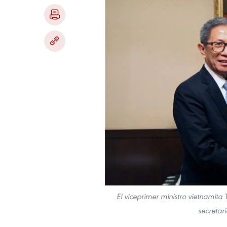
El viceprimer ministro vietnamita
secretari