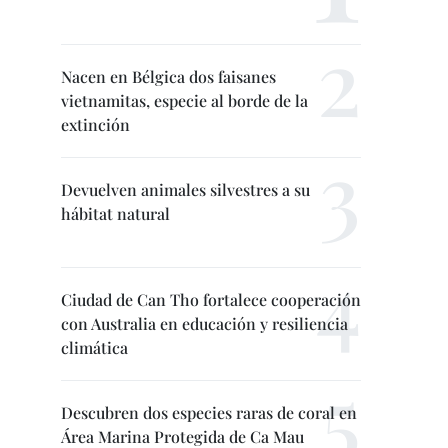
Nacen en Bélgica dos faisanes
vietnamitas, especie al borde de la
extinción
Devuelven animales silvestres a su
hábitat natural
Ciudad de Can Tho fortalece cooperación
con Australia en educación y resiliencia
climática
Descubren dos especies raras de coral en
Área Marina Protegida de Ca Mau