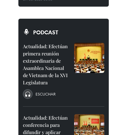
PODCAST
Actualidad: Efectúan
primera reunión
extraordinaria de
Asamblea Nacional
de Vietnam de la XVI
Legislatura
ESCUCHAR
Actualidad: Efectúan
conferencia para
difundir y aplicar