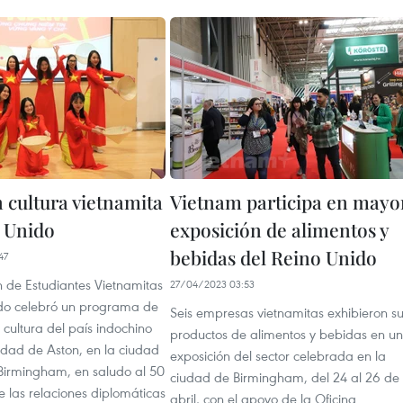
 cultura vietnamita
Vietnam participa en mayo
 Unido
exposición de alimentos y
bebidas del Reino Unido
47
n de Estudiantes Vietnamitas
27/04/2023 03:53
do celebró un programa de
Seis empresas vietnamitas exhibieron s
a cultura del país indochino
productos de alimentos y bebidas en u
idad de Aston, en la ciudad
exposición del sector celebrada en la
 Birmingham, en saludo al 50
ciudad de Birmingham, del 24 al 26 de
e las relaciones diplomáticas
abril, con el apoyo de la Oficina