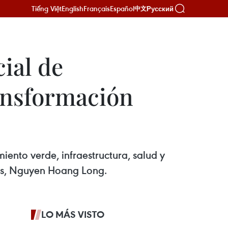
Tiếng Việt
English
Français
Español
Русский
中文
ial de
ansformación
iento verde, infraestructura, salud y
res, Nguyen Hoang Long.
LO MÁS VISTO