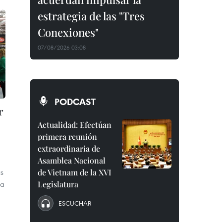
estrategia de las "Tres
Conexiones"
07/08/2026 03:08
PODCAST
r
Actualidad: Efectúan
primera reunión
extraordinaria de
Asamblea Nacional
de Vietnam de la XVI
us
Legislatura
na
ESCUCHAR