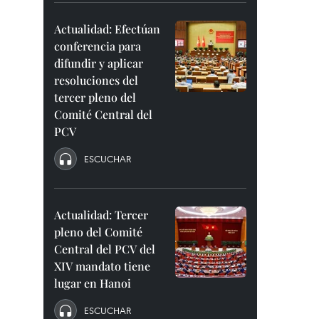
Actualidad: Efectúan
conferencia para
difundir y aplicar
resoluciones del
tercer pleno del
Comité Central del
PCV
ESCUCHAR
Actualidad: Tercer
pleno del Comité
Central del PCV del
XIV mandato tiene
lugar en Hanoi
ESCUCHAR