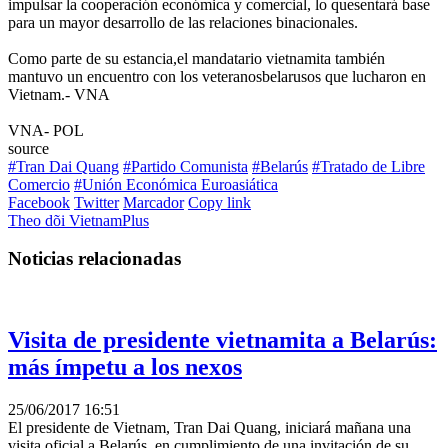
impulsar la cooperación económica y comercial, lo quesentará base
para un mayor desarrollo de las relaciones binacionales.
Como parte de su estancia,el mandatario vietnamita también
mantuvo un encuentro con los veteranosbelarusos que lucharon en
Vietnam.- VNA
VNA- POL
source
#Tran Dai Quang
#Partido Comunista
#Belarús
#Tratado de Libre
Comercio
#Unión Económica Euroasiática
Facebook
Twitter
Marcador
Copy link
Theo dõi VietnamPlus
Noticias relacionadas
Visita de presidente vietnamita a Belarús:
más ímpetu a los nexos
25/06/2017 16:51
El presidente de Vietnam, Tran Dai Quang, iniciará mañana una
visita oficial a Belarús, en cumplimiento de una invitación de su