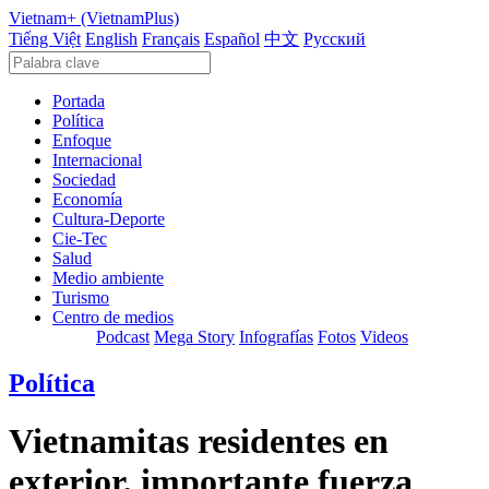
Vietnam+ (VietnamPlus)
Tiếng Việt
English
Français
Español
中文
Русский
Portada
Política
Enfoque
Internacional
Sociedad
Economía
Cultura-Deporte
Cie-Tec
Salud
Medio ambiente
Turismo
Centro de medios
Podcast
Mega Story
Infografías
Fotos
Videos
Política
Vietnamitas residentes en
exterior, importante fuerza