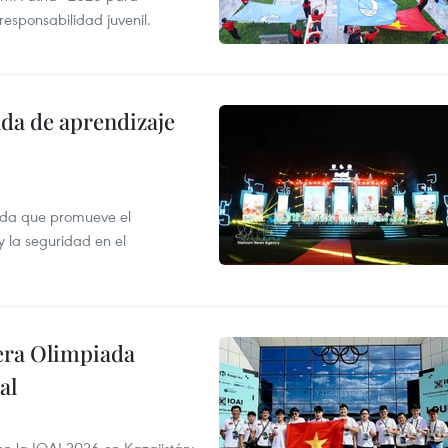
 responsabilidad juvenil.
ada de aprendizaje
ada que promueve el
y la seguridad en el
cera Olimpiada
al