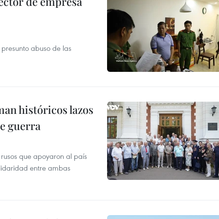
ector de empresa
r presunto abuso de las
man históricos lazos
de guerra
 rusos que apoyaron al país
olidaridad entre ambas