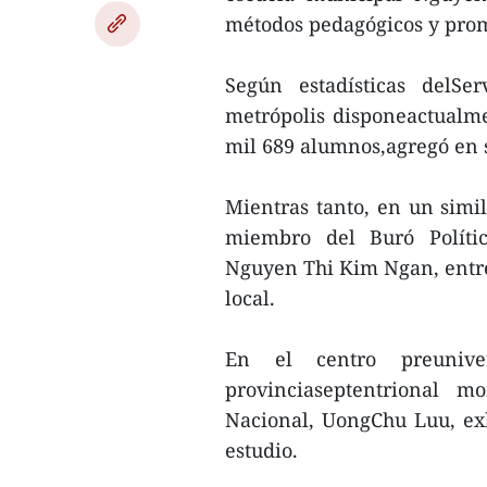
métodos pedagógicos y prom
Según estadísticas delSe
metrópolis disponeactualm
mil 689 alumnos,agregó en s
Mientras tanto, en un simil
miembro del Buró Polític
Nguyen Thi Kim Ngan, entre
local.
En el centro preuniv
provinciaseptentrional m
Nacional, UongChu Luu, exh
estudio.