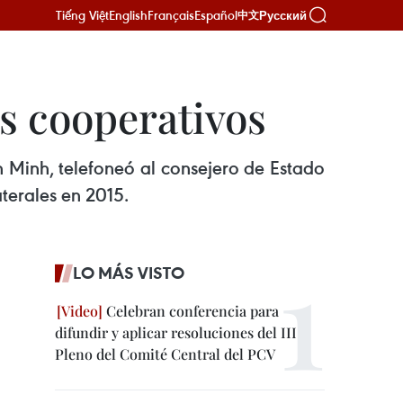
Tiếng Việt
English
Français
Español
Русский
中文
s cooperativos
h Minh, telefoneó al consejero de Estado
aterales en 2015.
LO MÁS VISTO
Celebran conferencia para
difundir y aplicar resoluciones del III
Pleno del Comité Central del PCV