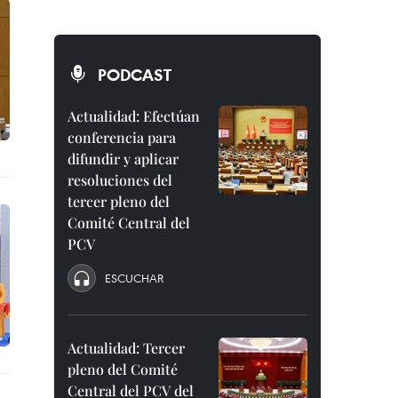
PODCAST
Actualidad: Efectúan
conferencia para
difundir y aplicar
resoluciones del
tercer pleno del
Comité Central del
PCV
ESCUCHAR
Actualidad: Tercer
pleno del Comité
Central del PCV del