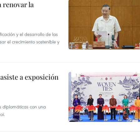
 renovar la
icación y el desarrollo de las
sar el crecimiento sostenible y
asiste a exposición
s diplomáticas con una
oi.