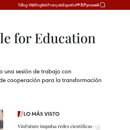
Tiếng Việt
English
Français
Español
Русский
中文
e for Education
vo una sesión de trabajo con
 de cooperación para la transformación
LO MÁS VISTO
VinFuture impulsa redes científicas