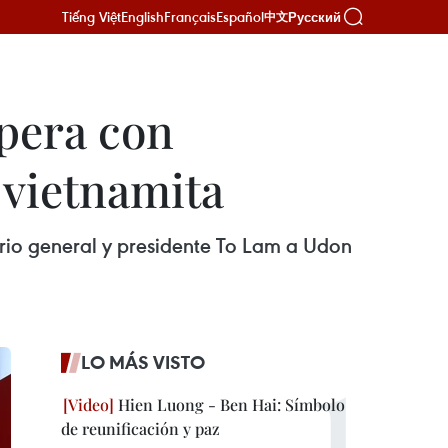
Tiếng Việt
English
Français
Español
Русский
中文
pera con
 vietnamita
ario general y presidente To Lam a Udon
LO MÁS VISTO
Hien Luong - Ben Hai: Símbolo
de reunificación y paz