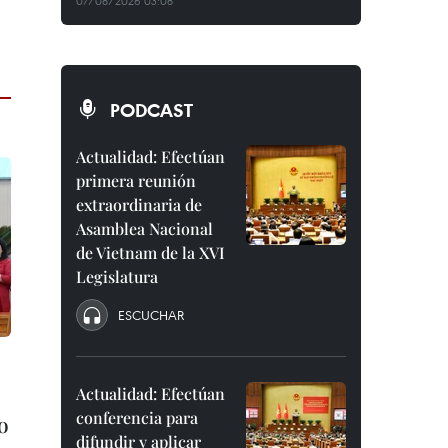
07/08/2026 03:08
PODCAST
Actualidad: Efectúan
primera reunión
extraordinaria de
Asamblea Nacional
de Vietnam de la XVI
Legislatura
ESCUCHAR
Actualidad: Efectúan
conferencia para
o
difundir y aplicar