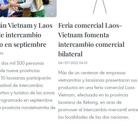
án Vietnam y Laos
Feria comercial Laos-
 de intercambio
Vietnam fomenta
zo en septiembre
intercambio comercial
bilateral
34
 dos mil 500 personas
06/07/2022 04:01
 de nueve provincias
Más de un centenar de empresas
 10 laosianas participarán
vietnamitas y laosianas presentaron sus
Festival de intercambio
productos en una feria comercial Laos-
rtivo y turístico de las zonas
Vietnam, efectuada en la provincia
 programado en septiembre
laosiana de Xekong, en aras de
a provincia norvietnamita de
promover el intercambio mercantil entr
las localidades de las dos naciones.