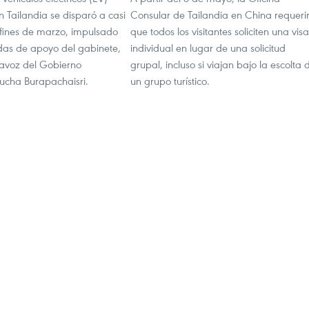
n Tailandia se disparó a casi
Consular de Tailandia en China requeri
 fines de marzo, impulsado
que todos los visitantes soliciten una visa
das de apoyo del gabinete,
individual en lugar de una solicitud
tavoz del Gobierno
grupal, incluso si viajan bajo la escolta 
nucha Burapachaisri.
un grupo turístico.