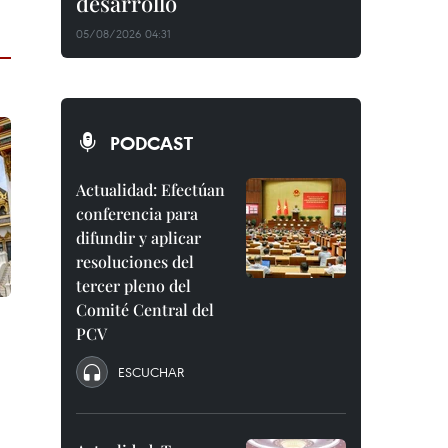
desarrollo
05/08/2026 04:31
PODCAST
Actualidad: Efectúan
conferencia para
difundir y aplicar
resoluciones del
tercer pleno del
Comité Central del
PCV
ESCUCHAR