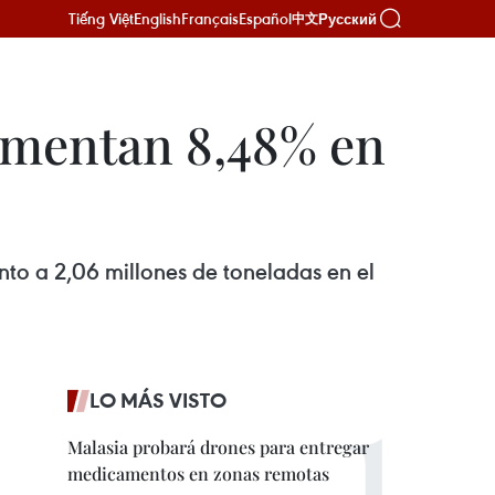
Tiếng Việt
English
Français
Español
Русский
中文
umentan 8,48% en
nto a 2,06 millones de toneladas en el
LO MÁS VISTO
Malasia probará drones para entregar
medicamentos en zonas remotas