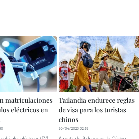
 matriculaciones
Tailandia endurece reglas
los eléctricos en
de visa para los turistas
a
chinos
50
30/04/2023 02:53
vehículos eléctricos (EV)
A partir del 8 de mayo, la Oficina