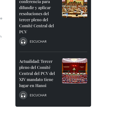
conferencia para
difundir y aplicar
resoluciones del
re
tercer pleno del
Comité Central del
PCV
n
ESCUCHAR
Actualidad: Tercer
pleno del Comité
Central del PCV del
XIV mandato tiene
lugar en Hanoi
ESCUCHAR