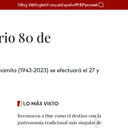
Tiếng Việt
English
Français
Español
Русский
中文
rio 80 de
namita (1943-2023) se efectuará el 27 y
LO MÁS VISTO
Reconocen a Hue como el destino con la
gastronomía tradicional más singular de