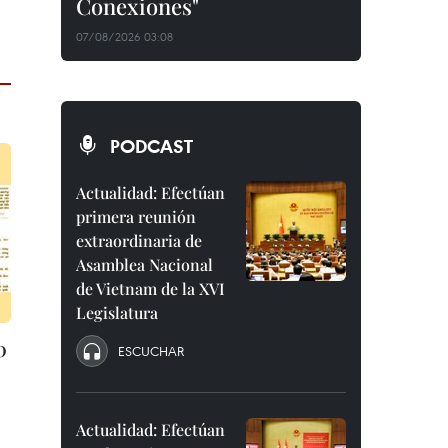
Conexiones"
07/08/2026 03:08
PODCAST
Actualidad: Efectúan
primera reunión
extraordinaria de
Asamblea Nacional
de Vietnam de la XVI
Legislatura
0
ESCUCHAR
Actualidad: Efectúan