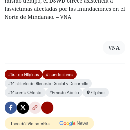
mismo tiempo, el DSWD ofrece asistencia a
lasvíctimas afectadas por las inundaciones en el
Norte de Mindanao. – VNA
VNA
#Sur de Filipinas
#inundaciones
#Ministerio de Bienestar Social y Desarrollo
#Misamis Oriental
#Ernesto Abella
Filipinas
Theo dõi VietnamPlus