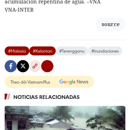
acumulación repentina de agua. –VNA
VNA-INTER
source
#Malasia
#Kelantan
#Terengganu
#inundaciones
Theo dõi VietnamPlus
NOTICIAS RELACIONADAS