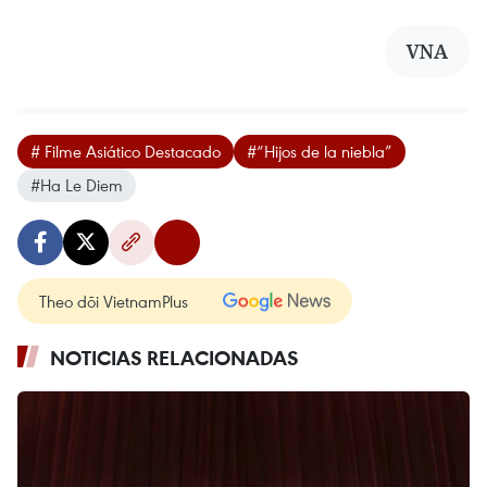
VNA
# Filme Asiático Destacado
#“Hijos de la niebla”
#Ha Le Diem
Theo dõi VietnamPlus
NOTICIAS RELACIONADAS