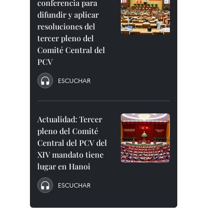
conferencia para
difundir y aplicar
resoluciones del
tercer pleno del
Comité Central del
PCV
ESCUCHAR
Actualidad: Tercer
pleno del Comité
Central del PCV del
XIV mandato tiene
lugar en Hanoi
ESCUCHAR