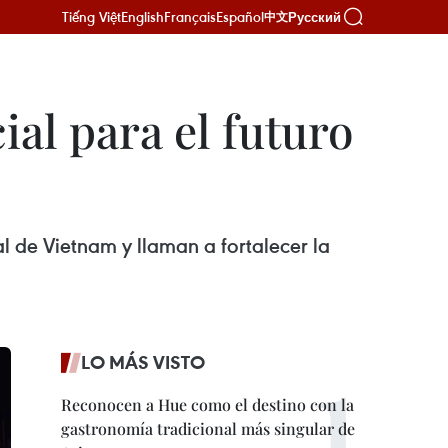
Tiếng Việt
English
Français
Español
Русский
中文
ial para el futuro
l de Vietnam y llaman a fortalecer la
LO MÁS VISTO
Reconocen a Hue como el destino con la
gastronomía tradicional más singular de