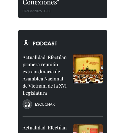
Conexiones"
07/08/2026 03:08
PODCAST
Actualidad: Efectúan
primera reunión
extraordinaria de
Asamblea Nacional
de Vietnam de la XVI
Legislatura
ESCUCHAR
Actualidad: Efectúan