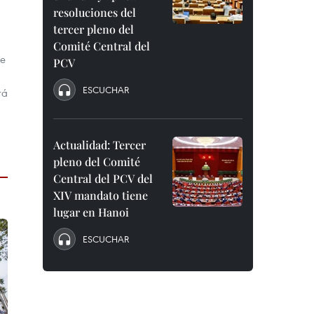
resoluciones del
tercer pleno del
Comité Central del
de
PCV
ESCUCHAR
rá
Actualidad: Tercer
pleno del Comité
Central del PCV del
XIV mandato tiene
lugar en Hanoi
ESCUCHAR