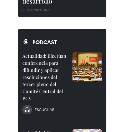
desarrollo
05/08/2026 04:31
PODCAST
Actualidad: Efectúan
conferencia para
difundir y aplicar
resoluciones del
tercer pleno del
Comité Central del
PCV
ESCUCHAR