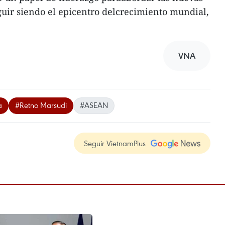
guir siendo el epicentro delcrecimiento mundial,
VNA
a
#Retno Marsudi
#ASEAN
Seguir VietnamPlus