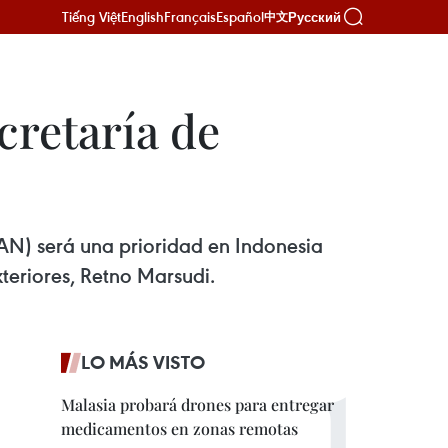
Tiếng Việt
English
Français
Español
Русский
中文
cretaría de
EAN) será una prioridad en Indonesia
teriores, Retno Marsudi.
LO MÁS VISTO
Malasia probará drones para entregar
medicamentos en zonas remotas