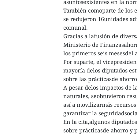
asuntosexistentes en la nor
También comoparte de los es
se redujeron 16unidades admi
comunal.
Gracias a lafusión de divers
Ministerio de Finanzasahorr
los primeros seis mesesdel 
Por suparte, el vicepreside
mayoría delos diputados es
sobre las prácticasde ahorro
A pesar delos impactos de l
naturales, seobtuvieron res
así a movilizarmás recursos
garantizar la seguridadsoci
En la cita,algunos diputado
sobre prácticasde ahorro y 