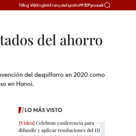
Tiếng Việt
English
Français
Español
Русский
中文
tados del ahorro
prevención del despilfarro en 2020 como
rso en Hanoi.
LO MÁS VISTO
Celebran conferencia para
difundir y aplicar resoluciones del III