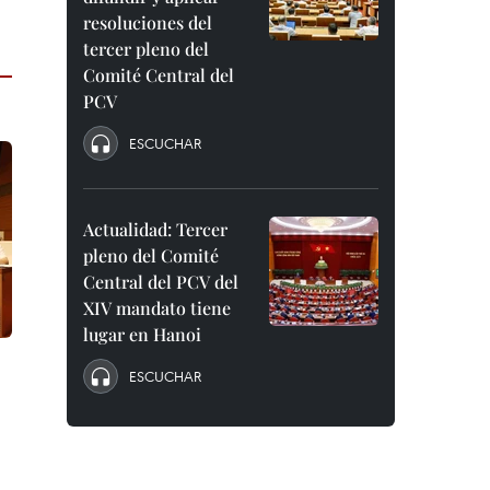
resoluciones del
tercer pleno del
Comité Central del
PCV
ESCUCHAR
Actualidad: Tercer
pleno del Comité
Central del PCV del
XIV mandato tiene
lugar en Hanoi
ESCUCHAR