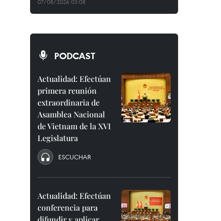
07/08/2026 03:08
PODCAST
Actualidad: Efectúan
primera reunión
extraordinaria de
Asamblea Nacional
de Vietnam de la XVI
Legislatura
ESCUCHAR
Actualidad: Efectúan
conferencia para
difundir y aplicar