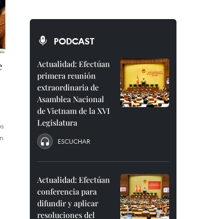
PODCAST
e
Actualidad: Efectúan
primera reunión
extraordinaria de
Asamblea Nacional
de Vietnam de la XVI
Legislatura
os
un
ESCUCHAR
Actualidad: Efectúan
conferencia para
difundir y aplicar
resoluciones del