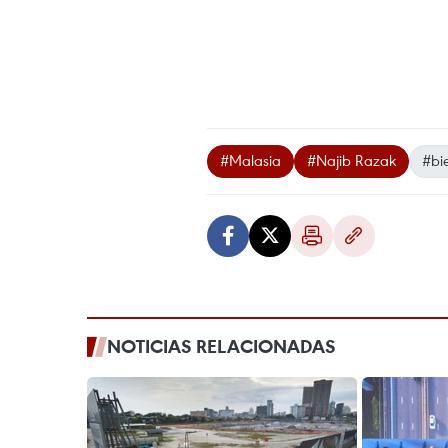
#Malasia
#Najib Razak
#bie
NOTICIAS RELACIONADAS