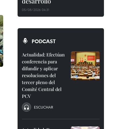
desarrollo
05/08/2026 04:31
PODCAST
Actualidad: Efectúan
conferencia para
difundir y aplicar
resoluciones del
tercer pleno del
Comité Central del
PCV
ESCUCHAR