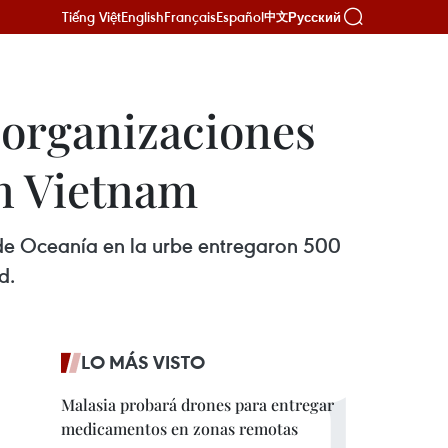
Tiếng Việt
English
Français
Español
Русский
中文
 organizaciones
en Vietnam
de Oceanía en la urbe entregaron 500
d.
LO MÁS VISTO
Malasia probará drones para entregar
medicamentos en zonas remotas