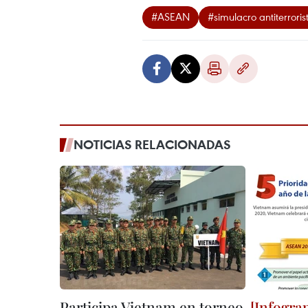
#ASEAN
#simulacro antiterroris
NOTICIAS RELACIONADAS
Participa Vietnam en torneo