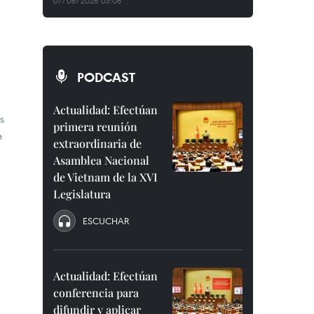
07/08/2026 03:08
PODCAST
Actualidad: Efectúan
s
primera reunión
e
extraordinaria de
Asamblea Nacional
de Vietnam de la XVI
Legislatura
ESCUCHAR
Actualidad: Efectúan
conferencia para
difundir y aplicar