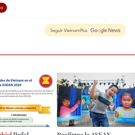
ta
Seguir VietnamPlus
[Info]
Reafirma la ASEAN