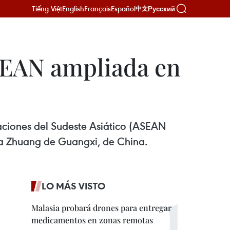
Tiếng Việt
English
Français
Español
Русский
中文
ASEAN ampliada en
aciones del Sudeste Asiático (ASEAN
ma Zhuang de Guangxi, de China.
LO MÁS VISTO
Malasia probará drones para entregar
medicamentos en zonas remotas