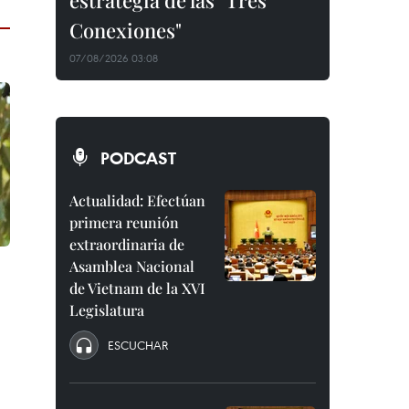
estrategia de las "Tres
Conexiones"
07/08/2026 03:08
PODCAST
Actualidad: Efectúan
primera reunión
extraordinaria de
Asamblea Nacional
de Vietnam de la XVI
Legislatura
ESCUCHAR