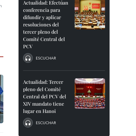
Actualidad: Efectúan
n
conferencia para
difundir y aplicar
resoluciones del
tercer pleno del
Comité Central del
PCV
ESCUCHAR
Actualidad: Tercer
pleno del Comité
Central del PCV del
XIV mandato tiene
lugar en Hanoi
ESCUCHAR