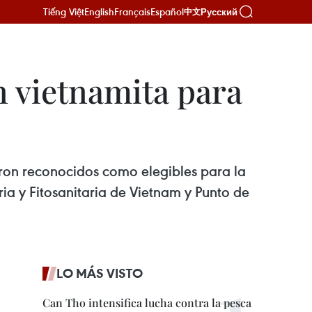
Tiếng Việt
English
Français
Español
Русский
中文
n vietnamita para
ron reconocidos como elegibles para la
ia y Fitosanitaria de Vietnam y Punto de
LO MÁS VISTO
Can Tho intensifica lucha contra la pesca