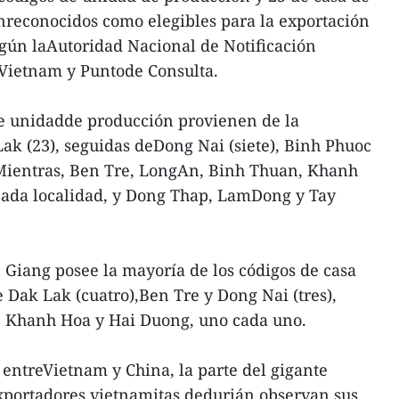
econocidos como elegibles para la exportación
egún laAutoridad Nacional de Notificación
e Vietnam y Puntode Consulta.
de unidadde producción provienen de la
Lak (23), seguidas deDong Nai (siete), Binh Phuoc
. Mientras, Ben Tre, LongAn, Binh Thuan, Khanh
ada localidad, y Dong Thap, LamDong y Tay
 Giang posee la mayoría de los códigos de casa
 Dak Lak (cuatro),Ben Tre y Dong Nai (tres),
, Khanh Hoa y Hai Duong, uno cada uno.
entreVietnam y China, la parte del gigante
exportadores vietnamitas dedurián observan sus