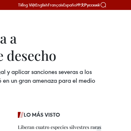
Tiếng Việt
English
Français
Español
Русский
中文
a a
de desecho
al y aplicar sanciones severas a los
tió en un gran amenaza para el medio
LO MÁS VISTO
Liberan cuatro especies silvestres raras