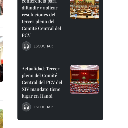
conferencia para
difundir y aplicar
resoluciones del
tercer pleno del
Comité Central del
PCV
ESCUCHAR
Actualidad: Tercer
pleno del Comité
Central del PCV del
XIV mandato tiene
lugar en Hanoi
ESCUCHAR