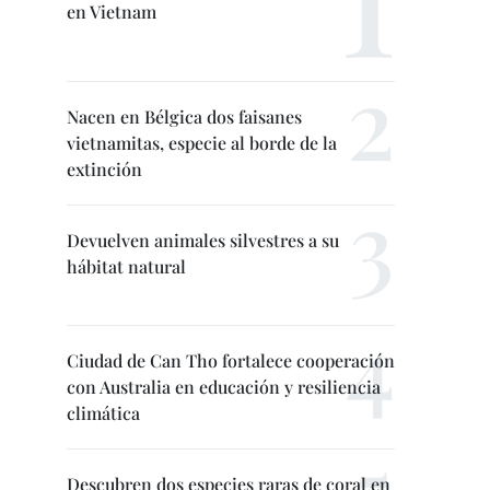
en Vietnam
Nacen en Bélgica dos faisanes
vietnamitas, especie al borde de la
extinción
Devuelven animales silvestres a su
hábitat natural
Ciudad de Can Tho fortalece cooperación
con Australia en educación y resiliencia
climática
Descubren dos especies raras de coral en