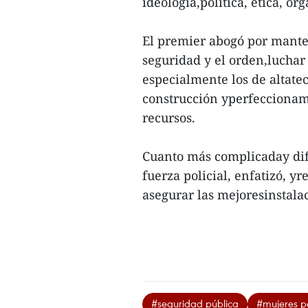
ideología,política, ética, or
El premier abogó por mantene
seguridad y el orden,luchar 
especialmente los de altate
construcción yperfeccionami
recursos.
Cuanto más complicaday difíc
fuerza policial, enfatizó, y
asegurar las mejoresinstalac
#seguridad pública
#mujeres po