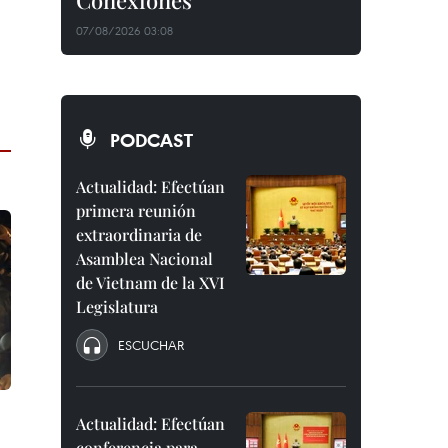
Conexiones"
07/08/2026 03:08
PODCAST
Actualidad: Efectúan
primera reunión
extraordinaria de
Asamblea Nacional
de Vietnam de la XVI
Legislatura
ESCUCHAR
Actualidad: Efectúan
conferencia para