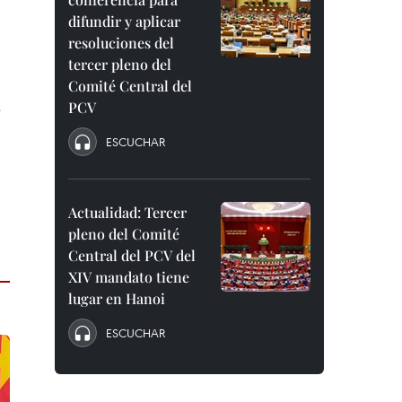
difundir y aplicar
resoluciones del
tercer pleno del
Comité Central del
PCV
e
ESCUCHAR
a
Actualidad: Tercer
pleno del Comité
Central del PCV del
XIV mandato tiene
lugar en Hanoi
ESCUCHAR