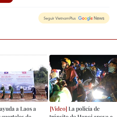
Seguir VietnamPlus
ayuda a Laos a
La policía de
 cuarteles de
tránsito de Hanoi apoya a