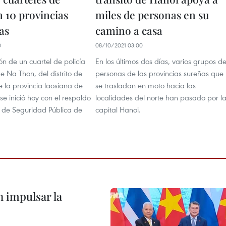
n 10 provincias
miles de personas en su
as
camino a casa
0
08/10/2021 03:00
ón de un cuartel de policía
En los últimos dos días, varios grupos d
e Na Thon, del distrito de
personas de las provincias sureñas que
 la provincia laosiana de
se trasladan en moto hacia las
se inició hoy con el respaldo
localidades del norte han pasado por l
o de Seguridad Pública de
capital Hanoi.
 impulsar la