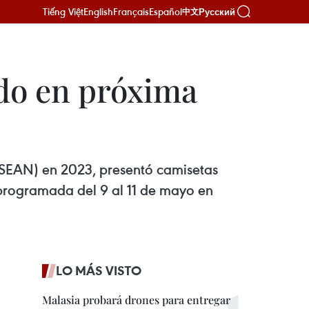
Tiếng Việt
English
Français
Español
Русский
中文
ado en próxima
ASEAN) en 2023, presentó camisetas
 programada del 9 al 11 de mayo en
LO MÁS VISTO
Malasia probará drones para entregar