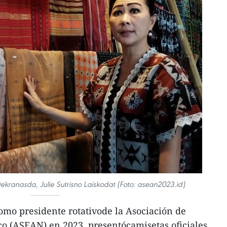
Dekranasda, Julie Sutrisno Laiskodat (Foto: asean2023.id)
omo presidente rotativode la Asociación de
co (ASEAN) en 2023, presentócamisetas oficiales