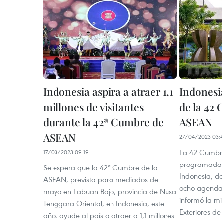
Indonesia aspira a atraer 1,1
Indonesi
millones de visitantes
de la 42
durante la 42ª Cumbre de
ASEAN
ASEAN
27/04/2023 03:
La 42 Cumbr
17/03/2023 09:19
programada 
Se espera que la 42ª Cumbre de la
Indonesia, de
ASEAN, prevista para mediados de
ocho agendas
mayo en Labuan Bajo, provincia de Nusa
informó la mi
Tenggara Oriental, en Indonesia, este
Exteriores de
año, ayude al país a atraer a 1,1 millones