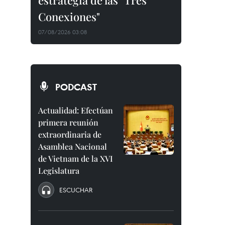
estrategia de las "Tres
Conexiones"
07/08/2026 03:08
PODCAST
Actualidad: Efectúan
primera reunión
extraordinaria de
Asamblea Nacional
de Vietnam de la XVI
Legislatura
ESCUCHAR