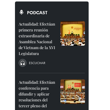
PODCAST
Actualidad: Efectúan
primera reunión
extraordinaria de
Asamblea Nacional
de Vietnam de la XVI
Legislatura
ESCUCHAR
Actualidad: Efectúan
conferencia para
difundir y aplicar
resoluciones del
tercer pleno del