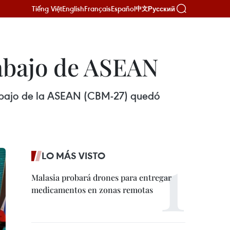
Tiếng Việt
English
Français
Español
Русский
中文
rabajo de ASEAN
rabajo de la ASEAN (CBM-27) quedó
LO MÁS VISTO
Malasia probará drones para entregar
medicamentos en zonas remotas