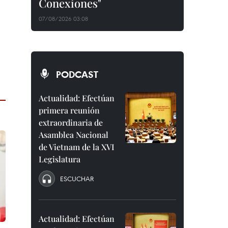
Conexiones"
07/08/2026 03:08
PODCAST
Actualidad: Efectúan
primera reunión
extraordinaria de
Asamblea Nacional
de Vietnam de la XVI
Legislatura
ESCUCHAR
Actualidad: Efectúan