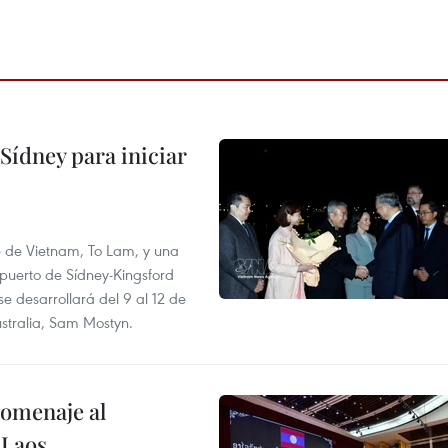
Sídney para iniciar
te de Vietnam, To Lam, y una
opuerto de Sídney-Kingsford
se desarrollará del 9 al 12 de
stralia, Sam Mostyn.
homenaje al
 Laos