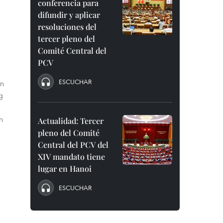
conferencia para
difundir y aplicar
resoluciones del
tercer pleno del
Comité Central del
PCV
ESCUCHAR
ón
g
n
Actualidad: Tercer
pleno del Comité
Central del PCV del
XIV mandato tiene
lugar en Hanoi
ESCUCHAR