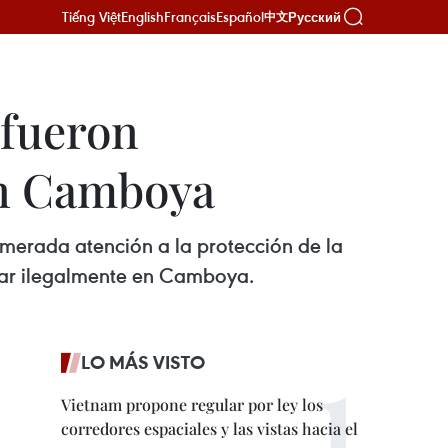
Tiếng Việt
English
Français
Español
Русский
中文
 fueron
en Camboya
esmerada atención a la protección de la
jar ilegalmente en Camboya.
LO MÁS VISTO
Vietnam propone regular por ley los
corredores espaciales y las vistas hacia el