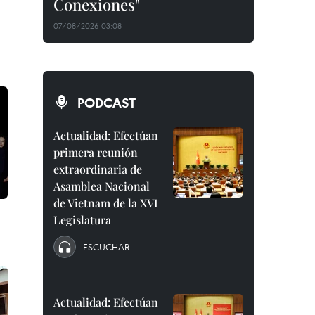
Conexiones"
07/08/2026 03:08
PODCAST
Actualidad: Efectúan
primera reunión
extraordinaria de
Asamblea Nacional
de Vietnam de la XVI
Legislatura
ESCUCHAR
Actualidad: Efectúan