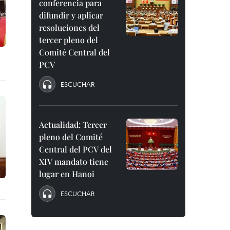
conferencia para
difundir y aplicar
resoluciones del
tercer pleno del
Comité Central del
PCV
ESCUCHAR
Actualidad: Tercer
pleno del Comité
Central del PCV del
XIV mandato tiene
lugar en Hanoi
ESCUCHAR