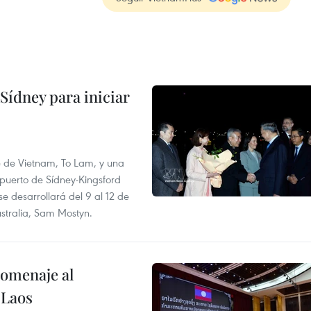
Sídney para iniciar
te de Vietnam, To Lam, y una
opuerto de Sídney-Kingsford
se desarrollará del 9 al 12 de
stralia, Sam Mostyn.
homenaje al
 Laos