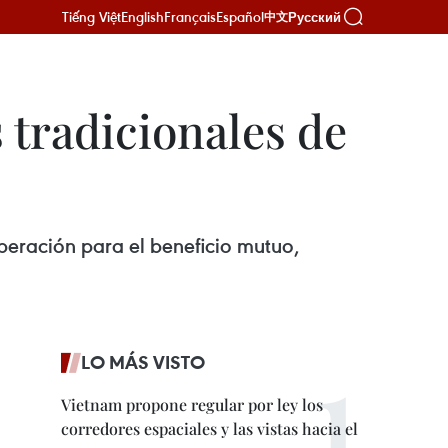
Tiếng Việt
English
Français
Español
Русский
中文
 tradicionales de
operación para el beneficio mutuo,
LO MÁS VISTO
Vietnam propone regular por ley los
corredores espaciales y las vistas hacia el