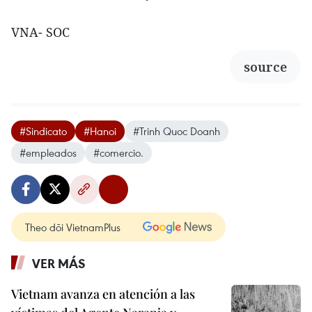
VNA- SOC
source
#Sindicato
#Hanoi
#Trinh Quoc Doanh
#empleados
#comercio.
Theo dõi VietnamPlus
VER MÁS
Vietnam avanza en atención a las