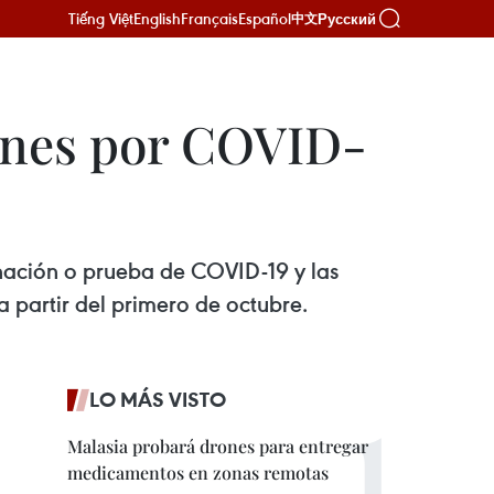
Tiếng Việt
English
Français
Español
Русский
中文
iones por COVID-
unación o prueba de COVID-19 y las
a partir del primero de octubre.
LO MÁS VISTO
Malasia probará drones para entregar
medicamentos en zonas remotas