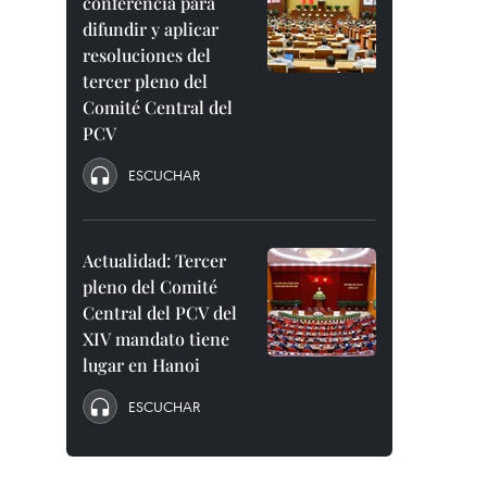
conferencia para
difundir y aplicar
resoluciones del
tercer pleno del
Comité Central del
PCV
ESCUCHAR
Actualidad: Tercer
pleno del Comité
Central del PCV del
XIV mandato tiene
lugar en Hanoi
ESCUCHAR