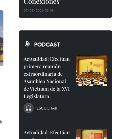
Conexiones"
07/08/2026 03:08
PODCAST
Actualidad: Efectúan
primera reunión
extraordinaria de
Asamblea Nacional
de Vietnam de la XVI
Legislatura
ESCUCHAR
ir
Actualidad: Efectúan