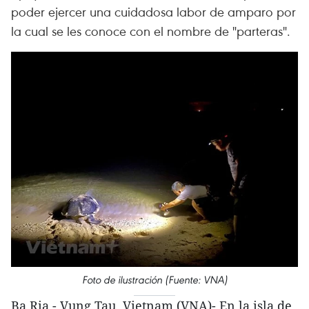
poder ejercer una cuidadosa labor de amparo por
la cual se les conoce con el nombre de "parteras".
Foto de ilustración (Fuente: VNA)
Ba Ria - Vung Tau, Vietnam (VNA)- En la isla de