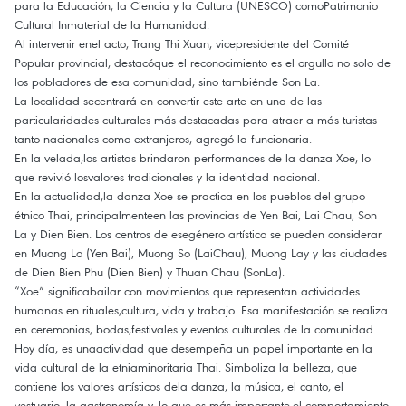
para la Educación, la Ciencia y la Cultura (UNESCO) comoPatrimonio
Cultural Inmaterial de la Humanidad.
Al intervenir enel acto, Trang Thi Xuan, vicepresidente del Comité
Popular provincial, destacóque el reconocimiento es el orgullo no solo de
los pobladores de esa comunidad, sino tambiénde Son La.
La localidad secentrará en convertir este arte en una de las
particularidades culturales más destacadas para atraer a más turistas
tanto nacionales como extranjeros, agregó la funcionaria.
En la velada,los artistas brindaron performances de la danza Xoe, lo
que revivió losvalores tradicionales y la identidad nacional.
En la actualidad,la danza Xoe se practica en los pueblos del grupo
étnico Thai, principalmenteen las provincias de Yen Bai, Lai Chau, Son
La y Dien Bien. Los centros de esegénero artístico se pueden considerar
en Muong Lo (Yen Bai), Muong So (LaiChau), Muong Lay y las ciudades
de Dien Bien Phu (Dien Bien) y Thuan Chau (SonLa).
“Xoe” significabailar con movimientos que representan actividades
humanas en rituales,cultura, vida y trabajo. Esa manifestación se realiza
en ceremonias, bodas,festivales y eventos culturales de la comunidad.
Hoy día, es unaactividad que desempeña un papel importante en la
vida cultural de la etniaminoritaria Thai. Simboliza la belleza, que
contiene los valores artísticos dela danza, la música, el canto, el
vestuario, la gastronomía y, lo que es más importante,el comportamiento