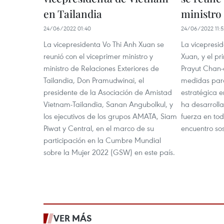
en Tailandia
ministro 
24/06/2022 01:40
24/06/2022 11:5
La vicepresidenta Vo Thi Anh Xuan se
La vicepresi
reunió con el viceprimer ministro y
Xuan, y el pr
ministro de Relaciones Exteriores de
Prayut Chan-
Tailandia, Don Pramudwinai, el
medidas para
presidente de la Asociación de Amistad
estratégica e
Vietnam-Tailandia, Sanan Angubolkul, y
ha desarroll
los ejecutivos de los grupos AMATA, Siam
fuerza en to
Piwat y Central, en el marco de su
encuentro so
participación en la Cumbre Mundial
sobre la Mujer 2022 (GSW) en este país.
VER MÁS