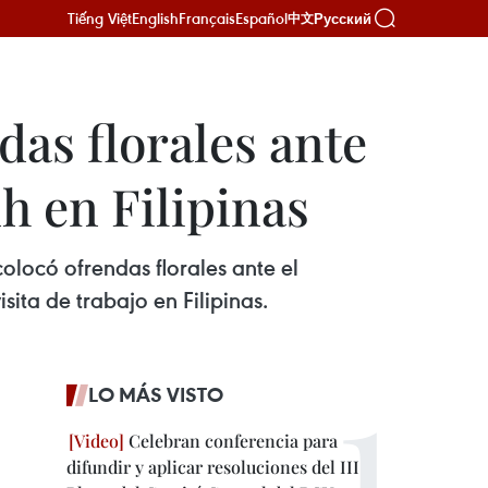
Tiếng Việt
English
Français
Español
Русский
中文
das florales ante
 en Filipinas
olocó ofrendas florales ante el
ta de trabajo en Filipinas.
LO MÁS VISTO
Celebran conferencia para
difundir y aplicar resoluciones del III