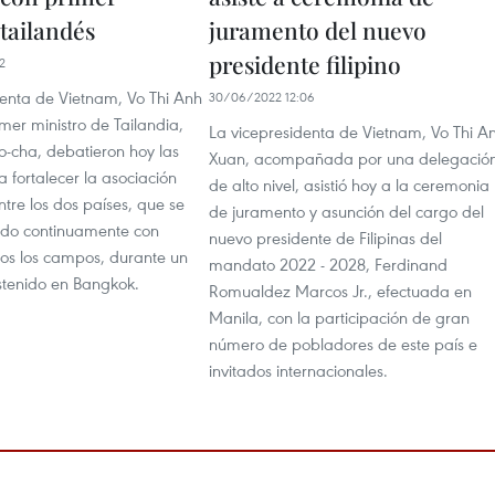
tailandés
juramento del nuevo
presidente filipino
2
denta de Vietnam, Vo Thi Anh
30/06/2022 12:06
imer ministro de Tailandia,
La vicepresidenta de Vietnam, Vo Thi A
o-cha, debatieron hoy las
Xuan, acompañada por una delegació
 fortalecer la asociación
de alto nivel, asistió hoy a la ceremonia
ntre los dos países, que se
de juramento y asunción del cargo del
ado continuamente con
nuevo presidente de Filipinas del
dos los campos, durante un
mandato 2022 - 2028, Ferdinand
stenido en Bangkok.
Romualdez Marcos Jr., efectuada en
Manila, con la participación de gran
número de pobladores de este país e
invitados internacionales.