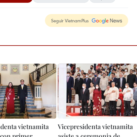
Seguir VietnamPlus
identa vietnamita
Vicepresidenta vietnamita
 con primer
asiste a ceremonia de