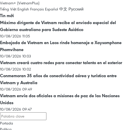
Vietnam+ (VietnamPlus)
Tiếng Việt
English
Français
Español
中文
Русский
Tin mới
Máximo dirigente de Vietnam recibe al enviado especial del
Gobierno australiano para Sudeste Asiático
10/08/2026 11:05
Embajada de Vietnam en Laos rinde homenaje a Xaysomphone
Phomvihane
10/08/2026 10:03
Vietnam creará cuatro redes para conectar talento en el exterior
10/08/2026 10:02
Conmemoran 35 años de conectividad aérea y turística entre
Vietnam y Australia
10/08/2026 09:49
Vietnam envía dos oficiales a misiones de paz de las Naciones
Unidas
10/08/2026 09:47
Portada
Política