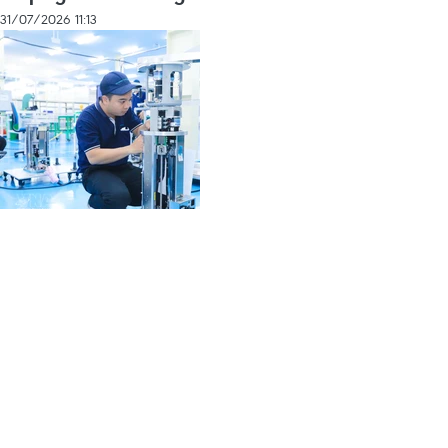
31/07/2026 11:13
Experto francés recomienda a Vietnam fortalecer su
ecosistema de semiconductores
31/07/2026 10:04
Descargar
Vietnam+ (VietnamPlus)
AGENCIA VIETNAMITA DE NOTICIAS
Editor en jefe: TRAN TIEN DUAN
Propiedad Intelectual
Condiciones de Uso